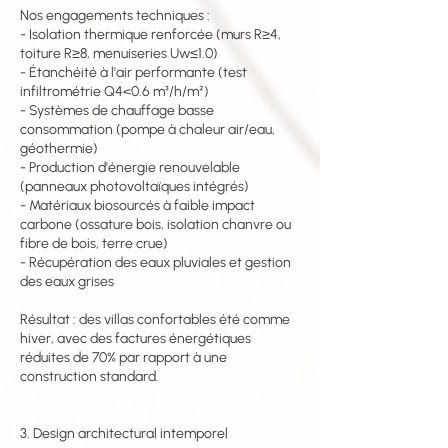
Nos engagements techniques :
- Isolation thermique renforcée (murs R≥4,
toiture R≥8, menuiseries Uw≤1.0)
- Étanchéité à l'air performante (test
infiltrométrie Q4<0.6 m³/h/m²)
- Systèmes de chauffage basse
consommation (pompe à chaleur air/eau,
géothermie)
- Production d'énergie renouvelable
(panneaux photovoltaïques intégrés)
- Matériaux biosourcés à faible impact
carbone (ossature bois, isolation chanvre ou
fibre de bois, terre crue)
- Récupération des eaux pluviales et gestion
des eaux grises
Résultat : des villas confortables été comme
hiver, avec des factures énergétiques
réduites de 70% par rapport à une
construction standard.
3. Design architectural intemporel