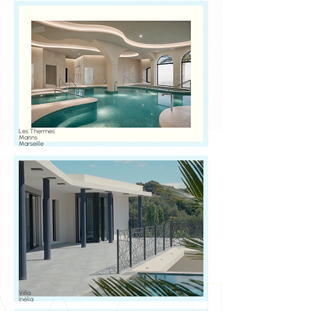
Les Thermes
Marins
Marseille
Villa
Inélia