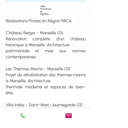
Villa
Provença
le
Eguilles
Réalisations Phares en Région PACA
Château Berger - Marseille (13)
Rénovation complète d'un château
historique à Marseille. Architecture
patrimoniale et mise aux normes
contemporaines.
Les Thermes Marins - Marseille (13)
Projet de réhabilitation des thermes marins
à Marseille. Architecture
thermale moderne et espaces de bien-
être.
Villa Inélia - Saint-Marc-Jaumegarde (13)
Villa contemporaine à Saint-Marc-
Jaumegarde, près d'Aix-en-Provence.
Architecture bioclimatique intégrée au