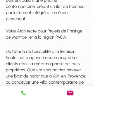
bois encadrant une piscine
contemporaine, créant un îlot de fraîcheur
parfaitement intégré à son écrin
provençal.
Votre Architecte pour Projets de Prestige
de Montpellier à la région PACA
De l'étude de faisabilité à la livraison
finale, notre agence accompagne ses
clients dans la métamorphose de leurs
propriétés. Que vous souhaitiez rénover
une bastide historique à Aix-en-Provence,
ou concevoir une villa contemporaine de
Montpellier jusqu'à l'ensemble de la région
PACA, nous mettons notre expertise au
service de vos ambitions immobilières les
plus hautes.
Contactez-nous