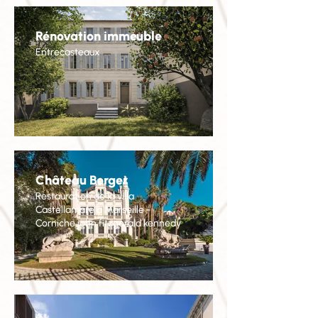
Rénovation immeuble
Entrecasteaux
Château Berger
Restauration de la villa
Castellamare à Marseille -
Corniche john fitzgerald kennedy