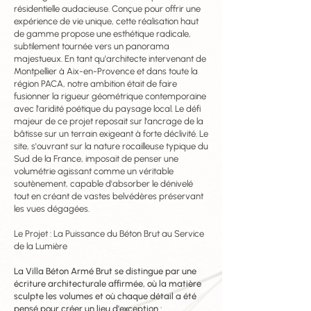
résidentielle audacieuse. Conçue pour offrir une
expérience de vie unique, cette réalisation haut
de gamme propose une esthétique radicale,
subtilement tournée vers un panorama
majestueux. En tant qu'architecte intervenant de
Montpellier à Aix-en-Provence et dans toute la
région PACA, notre ambition était de faire
fusionner la rigueur géométrique contemporaine
avec l'aridité poétique du paysage local. Le défi
majeur de ce projet reposait sur l'ancrage de la
bâtisse sur un terrain exigeant à forte déclivité. Le
site, s'ouvrant sur la nature rocailleuse typique du
Sud de la France, imposait de penser une
volumétrie agissant comme un véritable
soutènement, capable d'absorber le dénivelé
tout en créant de vastes belvédères préservant
les vues dégagées.
Le Projet : La Puissance du Béton Brut au Service
de la Lumière
La Villa Béton Armé Brut se distingue par une
écriture architecturale affirmée, où la matière
sculpte les volumes et où chaque détail a été
pensé pour créer un lieu d'exception :