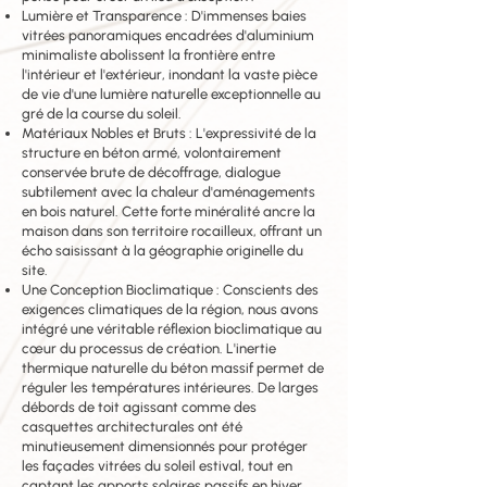
Lumière et Transparence : D'immenses baies
vitrées panoramiques encadrées d'aluminium
minimaliste abolissent la frontière entre
l'intérieur et l'extérieur, inondant la vaste pièce
de vie d'une lumière naturelle exceptionnelle au
gré de la course du soleil.
Matériaux Nobles et Bruts : L'expressivité de la
structure en béton armé, volontairement
conservée brute de décoffrage, dialogue
subtilement avec la chaleur d'aménagements
en bois naturel. Cette forte minéralité ancre la
maison dans son territoire rocailleux, offrant un
écho saisissant à la géographie originelle du
site.
Une Conception Bioclimatique : Conscients des
exigences climatiques de la région, nous avons
intégré une véritable réflexion bioclimatique au
cœur du processus de création. L'inertie
thermique naturelle du béton massif permet de
réguler les températures intérieures. De larges
débords de toit agissant comme des
casquettes architecturales ont été
minutieusement dimensionnés pour protéger
les façades vitrées du soleil estival, tout en
captant les apports solaires passifs en hiver.