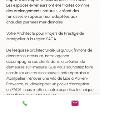
Les espaces extérieurs ont été traités comme
des prolongements naturels, créant des
terrasses en apesanteur adaptées aux
chaudes journées méridionales.
Votre Architecte pour Projets de Prestige de
Montpellier à la région PACA
De l'esquisse architecturale jusqu'aux finitions de
décoration intérieure, notre agence
accompagne ses clients dans la création de
demeures sur-mesure. Que vous souhaitiez faire
construire une maison neuve contemporaine à
Montpellier, rénover une villa de luxe à Aix-en-
Provence, ou développer un projet d'exception
en PACA, nous mettons notre expertise technique
et esthétique à votre service.
Contactez-nous
Vous avez un projet de construction ou de
rénovation ? Contactez-nous pour une étude
personnalisée et donnons vie ensemble à
l'architecture de vos rêves.