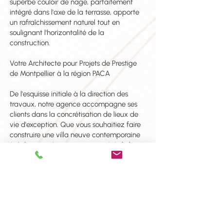
superbe couloir de nage, parfaitement
intégré dans l'axe de la terrasse, apporte
un rafraîchissement naturel tout en
soulignant l'horizontalité de la
construction.
Votre Architecte pour Projets de Prestige
de Montpellier à la région PACA
De l'esquisse initiale à la direction des
travaux, notre agence accompagne ses
clients dans la concrétisation de lieux de
vie d'exception. Que vous souhaitiez faire
construire une villa neuve contemporaine
à Aubagne, rénover une propriété de luxe
à Aix-en-Provence, ou développer un
projet architectural unique en région PACA,
nous mettons notre expertise technique et
notre vision esthétique au service de votre
patrimoine
.
Contactez-nous