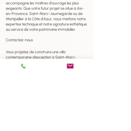
accompagne les maîtres d'ouvrage les plus
exigeants. Que votre futur projet se situe à Aix-
en-Provence, Saint-Marc-Jaumegarde ou de
Montpellier à la Côte d'Azur, nous mettons notre
expertise technique et notre signature esthétique
au service de votre patrimoine immobilier.
Contactez-nous
Vous projetez de construire une villa
contemporaine d’exception à Saint-Marc-
Jaumegarde ou dans les environs d'Aix-en-
Provence ? Confiez vos ambitions à un
architecte expert du segment luxe. Contactez-
nous pour une étude personnalisée et donnons
vie, ensemble, à votre vision de l'excellence.
CONTACT
LES ATELIERS D’ARCHITECTURE
Guillaume Pujol
- PUJOL Guillaume Architecte