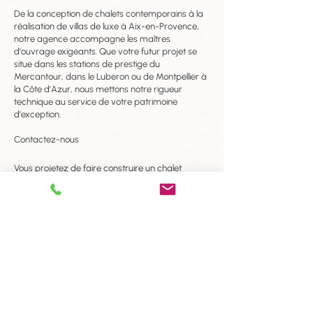
De la conception de chalets contemporains à la
réalisation de villas de luxe à Aix-en-Provence,
notre agence accompagne les maîtres
d'ouvrage exigeants. Que votre futur projet se
situe dans les stations de prestige du
Mercantour, dans le Luberon ou de Montpellier à
la Côte d'Azur, nous mettons notre rigueur
technique au service de votre patrimoine
d'exception.
Contactez-nous
Vous projetez de faire construire un chalet
unique ou une résidence de haut standing en
région PACA ? Confiez vos ambitions à un
architecte expert du segment luxe. Contactez-
nous pour une étude personnalisée et donnons
vie, ensemble, à votre vision de l'excellence
architecturale.
CONTACT