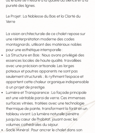
où le luxe se mesure à la qualité du silence et à la
pureté des lignes.
Le Projet : La Noblesse du Bois et la Clarté du
Verre
La vision architecturale de ce chalet repose sur
une réinterprétation moderne des codes
montagnards, utilisant des matériaux nobles
pour une esthétique intemporelle :
La Structure en Bois : Nous avons privilégié des
essences locales de haute qualité, travaillées
avec une précision artisanale. Les larges
poteaux et poutres apparents ne sont pas
seulement structurels ; ils rythment l'espace et
apportent cette chaleur organique indispensable
à un projet de prestige.
Lumière et Transparence : La façade principale
est une véritable paroi de verre. Ces immenses
surfaces vitrées, traitées avec une technologie
thermique de pointe, transforment la forêt en un
tableau vivant. La lumière naturelle pénètre
jusqu'au cœur de l'habitat, jouant avec les
volumes cathédrales du séjour.
Socle Minéral : Pour ancrer le chalet dans son