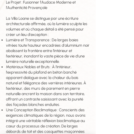
Le Projet : Fusionner l'Audace Moderne et
l'Authenticité Provençale
La Villa Loane se distingue par une écriture
architecturale affirmée, où la lumière sculpte les
volumes et où chaque détail a été pensé pour
créer un lieu d'exception :
Lumière et Transparence : De larges baies
vitrées toute hauteur encadrées d'aluminium noir
abolissent la frontière entre l'intérieur et
l'extérieur, inondant la vaste pièce de vie d'une
lumière naturelle exceptionnelle.
Matériaux Nobles et Bruts : À l'intérieur,
l'expressivité du plafond en béton banché
apparent dialogue avec la chaleur du bois
naturel et l'élégance des verrières intérieures. À
l'extérieur, des murs de parement en pierre
naturelle ancrent la maison dans son territoire,
offrant un contraste saisissant avec la pureté
des façades blanches enduites.
Une Conception Bioclimatique : Conscients des
exigences climatiques de la région, nous avons
intégré une véritable réflexion bioclimatique au
cœur du processus de création. De larges
débords de toit et des casquettes maçonnées