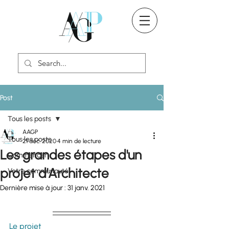
Post
Tous les posts
AAGP
Tous les posts
21 déc. 2020
4 min de lecture
Les grandes étapes d'un
Commencer
projet d'Architecte
Votre communauté
Dernière mise à jour :
31 janv. 2021
Le projet 