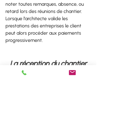
noter toutes remarques, absence, ou 
retard lors des réunions de chantier. 
Lorsque l'architecte valide les 
prestations des entreprises le client 
peut alors procéder aux paiements 
progressivement.
La réception du chantier
L'architecte 
est la personne la mieux 
placée pour gérer les litiges du 
chantier mais, heureusement, dans la 
majorité des cas les chantiers se 
terminent correctement.
Lors de retard ou bien d'un travail mal 
effectué l'architecte peut imputer des 
pénalités à l'entreprise concernée.