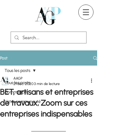
Post
Tous les posts
AAGP
Tous les posts
21 déc. 2020
3 min de lecture
BET, artisans et entreprises
Commencer
de travaux, Zoom sur ces
Votre communauté
entreprises indispensables