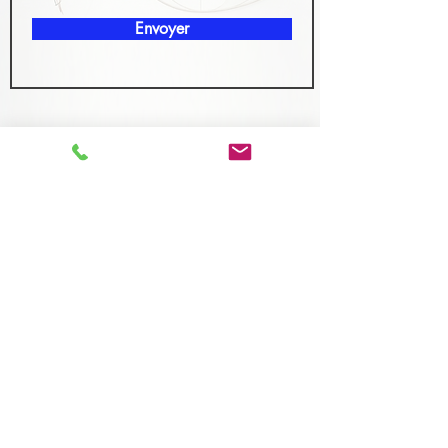
Envoyer
CONTACT
LES ATELIERS D’ARCHITECTURE
Guillaume Pujol
- PUJOL Guillaume Architecte
H.M.O.N.P - Inscrit à l'ordre des
Architectes -
Aix en Provence et Montpellier
Mobile:
06 24 75 64 94
-
contact@pujol-archi.com