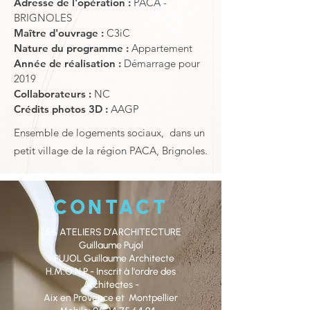
Adresse de l'opération :
PACA -
BRIGNOLES
Maître d'ouvrage :
C3iC
Nature du programme :
Appartement
Année de réalisation :
Démarrage pour
2019
Collaborateurs :
NC
Crédits photos 3D :
AAGP
Ensemble de logements sociaux, dans un
petit village de la région PACA, Brignoles.
CONTACT
LES ATELIERS D’ARCHITECTURE
Guillaume Pujol
- PUJOL Guillaume Architecte
H.M.O.N.P - Inscrit à l'ordre des
Architectes -
Aix en Provence et Montpellier