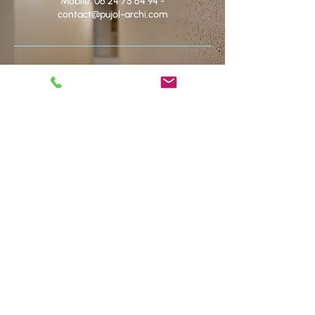
Mobile:
06 24 75 64 94
-
contact@pujol-archi.com