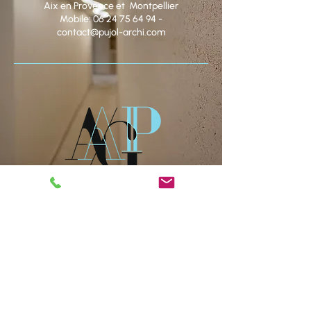
Aix en Provence et Montpellier
Mobile:
06 24 75 64 94
-
contact@pujol-archi.com