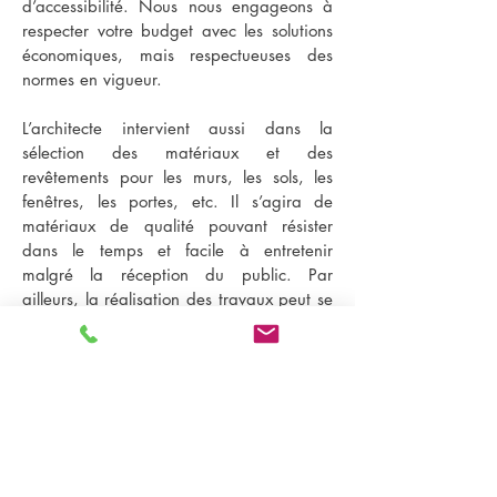
d’accessibilité. Nous nous engageons à
respecter votre budget avec les solutions
économiques, mais respectueuses des
normes en vigueur.
L’architecte intervient aussi dans la
sélection des matériaux et des
revêtements pour les murs, les sols, les
fenêtres, les portes, etc. Il s’agira de
matériaux de qualité pouvant résister
dans le temps et facile à entretenir
malgré la réception du public. Par
ailleurs, la réalisation des travaux peut se
faire sous la direction de l’architecte. Il
agira en qualité de maître d’œuvre sur le
chantier en sélectionnant les différentes
prestataires, en assurant la gestion, la
coordination et le suivi de leurs
interventions, mais aussi en assurant la
conformité de l’établissement et en gérant
l’aspect financier.